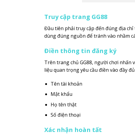
Truy cập trang GG88
Đầu tiên phải truy cập đến đúng địa ch
dùng đúng nguồn để tránh vào nhầm các 
Điền thông tin đăng ký
Trên trang chủ GG88, người chơi nhấn v
liệu quan trọng yêu cầu điền vào đầy đ
Tên tài khoản
Mật khẩu
Họ tên thật
Số điện thoại
Xác nhận hoàn tất