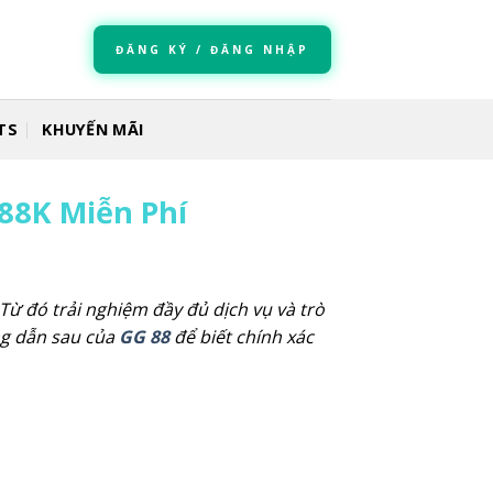
ĐĂNG KÝ / ĐĂNG NHẬP
TS
KHUYẾN MÃI
88K Miễn Phí
Từ đó trải nghiệm đầy đủ dịch vụ và trò
ng dẫn sau của
GG 88
để biết chính xác