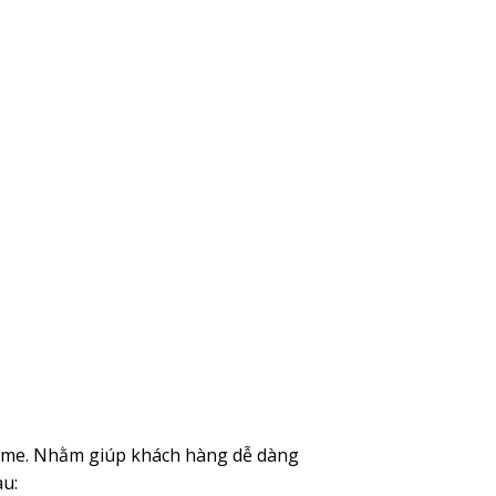
 game. Nhằm giúp khách hàng dễ dàng
au: