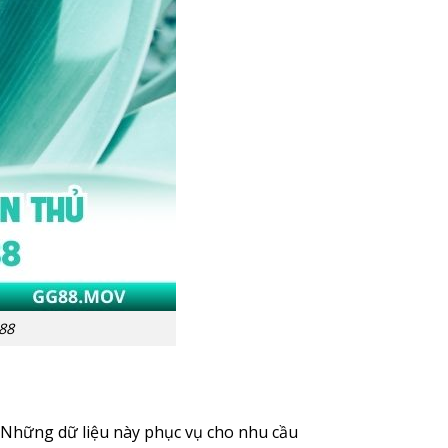
88
. Những dữ liệu này phục vụ cho nhu cầu