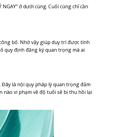
 NGAY” ở dưới cùng. Cuối cùng chỉ cần
ông bố. Nhờ vậy giúp duy trì được tính
 số quy định đăng ký quan trọng mà ai
. Đây là nội quy pháp lý quan trọng đảm
 nào vi phạm về độ tuổi sẽ bị thu hồi lại