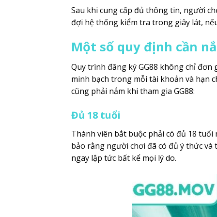
Sau khi cung cấp đủ thông tin, người c
đợi hệ thống kiểm tra trong giây lát, nế
Một số quy định cần n
Quy trình đăng ký GG88 không chỉ đơn g
minh bạch trong mỗi tài khoản và hạn ch
cũng phải nắm khi tham gia GG88:
Đủ 18 tuổi
Thành viên bắt buộc phải có đủ 18 tuổi 
bảo rằng người chơi đã có đủ ý thức và t
ngay lập tức bất kể mọi lý do.