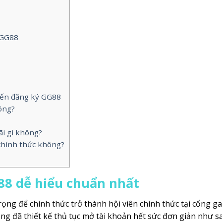
 GG88
đến đăng ký GG88
ông?
i gì không?
chính thức không?
8 dễ hiểu chuẩn nhất
trọng để chính thức trở thành hội viên chính thức tại cổng
ng đã thiết kế thủ tục mở tài khoản hết sức đơn giản như s