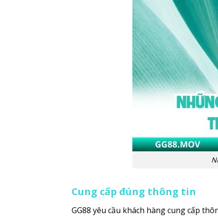
N
Cung cấp đúng thông tin
GG88 yêu cầu khách hàng cung cấp thông