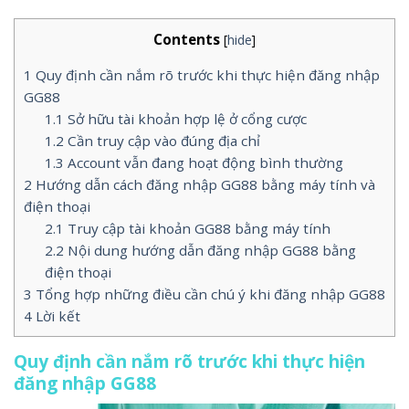
Contents
[
hide
]
1
Quy định cần nắm rõ trước khi thực hiện đăng nhập
GG88
1.1
Sở hữu tài khoản hợp lệ ở cổng cược
1.2
Cần truy cập vào đúng địa chỉ
1.3
Account vẫn đang hoạt động bình thường
2
Hướng dẫn cách đăng nhập GG88 bằng máy tính và
điện thoại
2.1
Truy cập tài khoản GG88 bằng máy tính
2.2
Nội dung hướng dẫn đăng nhập GG88 bằng
điện thoại
3
Tổng hợp những điều cần chú ý khi đăng nhập GG88
4
Lời kết
Quy định cần nắm rõ trước khi thực hiện
đăng nhập GG88