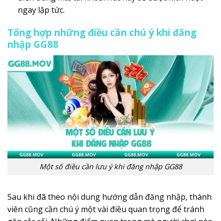
ngay lập tức.
Tổng hợp những điều cần chú ý khi đăng
nhập GG88
Một số điều cần lưu ý khi đăng nhập GG88
Sau khi đã theo nội dung hướng dẫn đăng nhập, thành
viên cũng cần chú ý một vài điều quan trọng để tránh