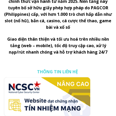
chính thức vận hành từ năm 2025. Nền tảng này
tuyên bố sở hữu giấy phép hợp pháp do PAGCOR
(Philippines) cấp, với hơn 1.000 trò chơi hấp dẫn như
slot (nổ hũ), bắn cá, casino, cá cược thể thao, game
bài và xổ số
Giao diện thân thiện và tối ưu hoá trên nhiều nền
tảng (web – mobile), tốc độ truy cập cao, xử lý
nạp/rút nhanh chóng và hỗ trợ khách hàng 24/7
THÔNG TIN LIÊN HỆ