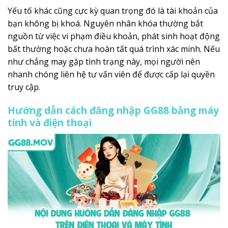
Yếu tố khác cũng cực kỳ quan trọng đó là tài khoản của
bạn không bị khoá. Nguyên nhân khóa thường bắt
nguồn từ việc vi phạm điều khoản, phát sinh hoạt động
bất thường hoặc chưa hoàn tất quá trình xác minh. Nếu
như chẳng may gặp tình trạng này, mọi người nên
nhanh chóng liên hệ tư vấn viên để được cấp lại quyền
truy cập.
Hướng dẫn cách đăng nhập GG88 bằng máy
tính và điện thoại