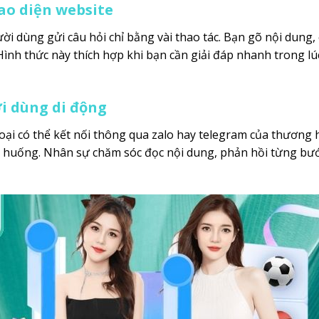
ao diện website
ời dùng gửi câu hỏi chỉ bằng vài thao tác. Bạn gõ nội dung, 
. Hình thức này thích hợp khi bạn cần giải đáp nhanh trong l
i dùng di động
i có thể kết nối thông qua zalo hay telegram của thương hi
h huống. Nhân sự chăm sóc đọc nội dung, phản hồi từng bước 