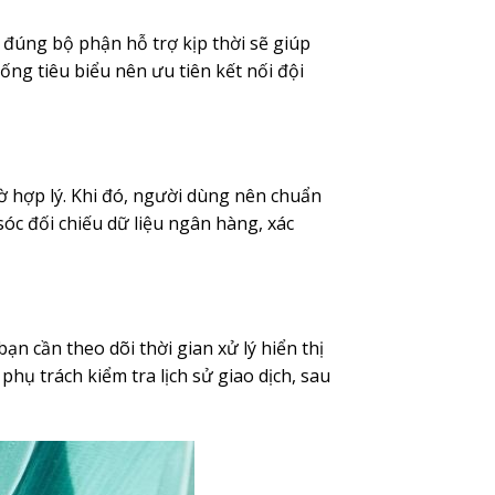
ìm đúng bộ phận hỗ trợ kịp thời sẽ giúp
ống tiêu biểu nên ưu tiên kết nối đội
ờ hợp lý. Khi đó, người dùng nên chuẩn
sóc đối chiếu dữ liệu ngân hàng, xác
 cần theo dõi thời gian xử lý hiển thị
hụ trách kiểm tra lịch sử giao dịch, sau