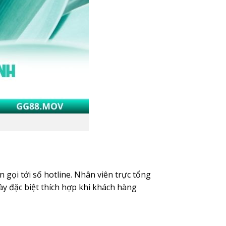
 gọi tới số hotline. Nhân viên trực tổng
y đặc biệt thích hợp khi khách hàng