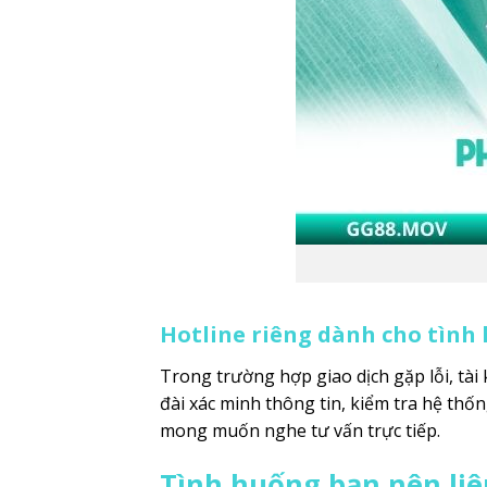
Hotline riêng dành cho tình
Trong trường hợp giao dịch gặp lỗi, tài
đài xác minh thông tin, kiểm tra hệ th
mong muốn nghe tư vấn trực tiếp.
Tình huống bạn nên liê