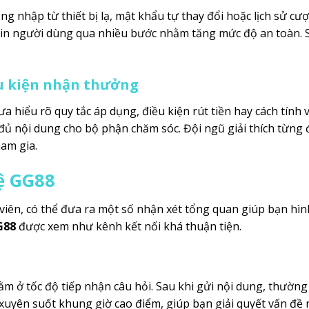
 nhập từ thiết bị lạ, mật khẩu tự thay đổi hoặc lịch sử cư
tin người dùng qua nhiều bước nhằm tăng mức độ an toàn. S
ều kiện nhận thưởng
hiểu rõ quy tắc áp dụng, điều kiện rút tiền hay cách tính v
 đủ nội dung cho bộ phận chăm sóc. Đội ngũ giải thích từng 
ham gia.
hệ GG88
 viên, có thể đưa ra một số nhận xét tổng quan giúp bạn hì
G88
được xem như kênh kết nối khá thuận tiện.
 ở tốc độ tiếp nhận câu hỏi. Sau khi gửi nội dung, thường 
xuyên suốt khung giờ cao điểm, giúp bạn giải quyết vấn đề n