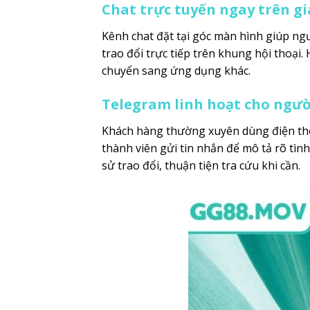
Chat trực tuyến ngay trên gi
Kênh chat đặt tại góc màn hình giúp ngư
trao đổi trực tiếp trên khung hội thoại
chuyển sang ứng dụng khác.
Telegram linh hoạt cho ngườ
Khách hàng thường xuyên dùng điện thoạ
thành viên gửi tin nhắn để mô tả rõ tìn
sử trao đổi, thuận tiện tra cứu khi cần.