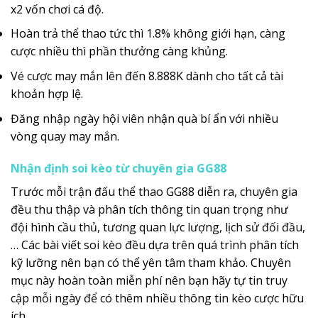
x2 vốn chơi cá độ.
Hoàn trả thể thao tức thì 1.8% không giới hạn, càng
cược nhiều thì phần thưởng càng khủng.
Vé cược may mắn lên đến 8.888K dành cho tất cả tài
khoản hợp lệ.
Đăng nhập ngày hội viên nhận quà bí ẩn với nhiều
vòng quay may mắn.
Nhận định soi kèo từ chuyên gia GG88
Trước mỗi trận đấu thể thao GG88 diễn ra, chuyên gia
đều thu thập và phân tích thông tin quan trọng như
đội hình cầu thủ, tương quan lực lượng, lịch sử đối đầu,
… Các bài viết soi kèo đều dựa trên quá trình phân tích
kỹ lưỡng nên bạn có thể yên tâm tham khảo. Chuyên
mục này hoàn toàn miễn phí nên bạn hãy tự tin truy
cập mỗi ngày để có thêm nhiều thông tin kèo cược hữu
ích.