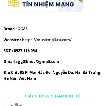
Brand : GG88
Website :
https://musicmp3.ru.com/
SDT : 0927 116 054
Gmail :
gg88mov@gmail.com
Địa Chỉ : 95 P. Mai Hắc Đế, Nguyễn Du, Hai Bà Trưng,
Hà Nội, Việt Nam
GIẤY CHỨNG NHẬN QUỐC TẾ