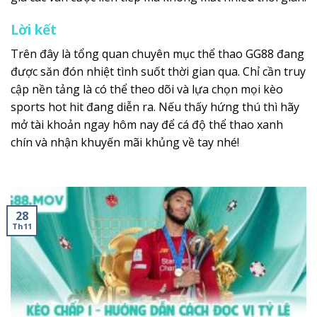
Lời kết
Trên đây là tổng quan chuyên mục thể thao GG88 đang
được săn đón nhiệt tình suốt thời gian qua. Chỉ cần truy
cập nền tảng là có thể theo dõi và lựa chọn mọi kèo
sports hot hit đang diễn ra. Nếu thấy hứng thú thì hãy
mở tài khoản ngay hôm nay để cá độ thể thao xanh
chín và nhận khuyến mãi khủng về tay nhé!
28
Th11