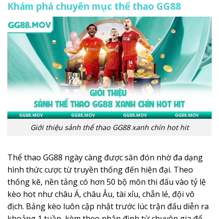
Khám phá chuyên mục thể thao GG88
Giới thiệu sảnh thể thao GG88 xanh chín hot hit
Thể thao GG88 ngày càng được săn đón nhờ đa dạng
hình thức cược từ truyền thống đến hiện đại. Theo
thống kê, nền tảng có hơn 50 bộ môn thi đấu vào tỷ lệ
kèo hot như châu Á, châu Âu, tài xỉu, chẵn lẻ, đội vô
địch. Bảng kèo luôn cập nhật trước lúc trận đấu diễn ra
khoảng 1 tuần, kèm theo nhận định từ chuyên gia để