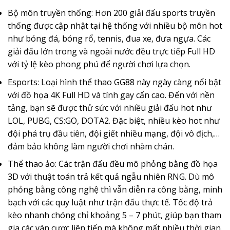
Bộ môn truyền thống: Hơn 200 giải đấu sports truyền
thống được cập nhật tại hệ thống với nhiều bộ môn hot
như bóng đá, bóng rổ, tennis, đua xe, đưa ngựa. Các
giải đấu lớn trong và ngoài nước đều trực tiếp Full HD
với tỷ lệ kèo phong phú để người chơi lựa chọn.
Esports: Loại hình thể thao GG88 này ngày càng nổi bật
với đồ họa 4K Full HD và tính gay cấn cao. Đến với nền
tảng, bạn sẽ được thử sức với nhiều giải đấu hot như
LOL, PUBG, CS:GO, DOTA2. Đặc biệt, nhiều kèo hot như
đội phá trụ đầu tiên, đội giết nhiều mạng, đội vô địch,…
đảm bảo không làm người chơi nhàm chán.
Thể thao ảo: Các trận đấu đều mô phỏng bằng đồ họa
3D với thuật toán trả kết quả ngẫu nhiên RNG. Dù mô
phỏng bằng công nghệ thì vẫn diễn ra công bằng, minh
bạch với các quy luật như trận đấu thực tế. Tốc độ trả
kèo nhanh chóng chỉ khoảng 5 – 7 phút, giúp bạn tham
gia các ván cược liên tiếp mà không mất nhiều thời gian.