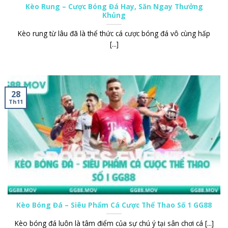
Kèo Rung – Cược Bóng Đá Hay, Săn Ngay Thưởng
Khủng
Kèo rung từ lâu đã là thể thức cá cược bóng đá vô cùng hấp
[...]
28
Th11
Kèo Bóng Đá – Siêu Phẩm Cá Cược Thể Thao Số 1 GG88
Kèo bóng đá luôn là tâm điểm của sự chú ý tại sân chơi cá [...]