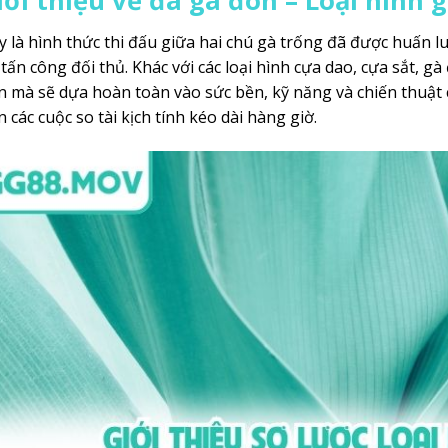
iới thiệu về đá gà đòn – Loại hình g
y là hình thức thi đấu giữa hai chú gà trống đã được huấn l
tấn công đối thủ. Khác với các loại hình cựa dao, cựa sắt, g
n mà sẽ dựa hoàn toàn vào sức bền, kỹ năng và chiến thuật 
 các cuộc so tài kịch tính kéo dài hàng giờ.