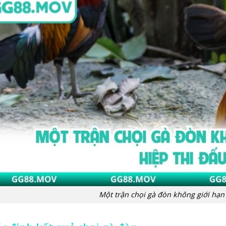
Một trận chọi gà đòn không giới hạn 