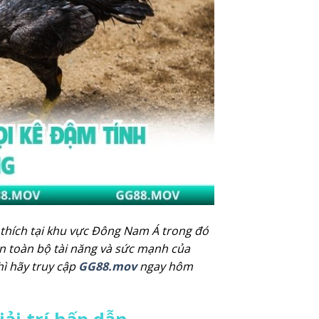
u thích tại khu vực Đông Nam Á trong đó
ễn toàn bộ tài năng và sức mạnh của
ì hãy truy cập
GG88.mov
ngay hôm