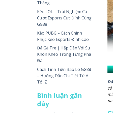
Thắng
Kèo LOL – Trải Nghiệm Cá
Cược Esports Cực Đỉnh Cùng
GG88
Kèo PUBG – Cách Chinh
Phục Kèo Esports Đỉnh Cao
Đá Gà Tre | Hấp Dẫn Với Sự
Khôn Khéo Trong Từng Pha
Đá
Cách Tính Tiền Bao Lô GG88
– Hướng Dẫn Chi Tiết Từ A
Đá
Tới Z
có
Bình luận gần
mì
na
đây