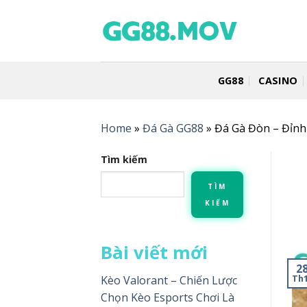
Skip
to
content
GG88
CASINO
Home
»
Đá Gà GG88
»
Đá Gà Đòn – Đỉnh
Tìm kiếm
TÌM
KIẾM
Bài viết mới
2
Th
Kèo Valorant – Chiến Lược
Chọn Kèo Esports Chơi Là