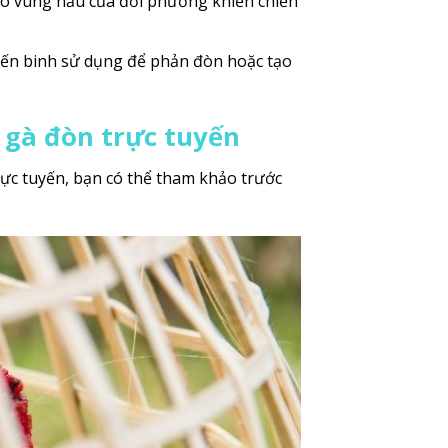
ào vùng hầu của đối phương khiến chiến
iến binh sử dụng để phản đòn hoặc tạo
 gà đòn trực tuyến
trực tuyến, bạn có thể tham khảo trước