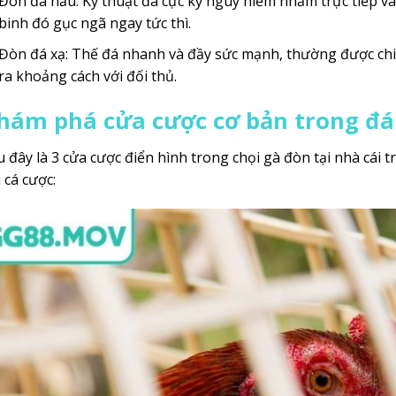
Đòn đá hầu: Kỹ thuật đá cực kỳ nguy hiểm nhắm trực tiếp v
binh đó gục ngã ngay tức thì.
Đòn đá xạ: Thế đá nhanh và đầy sức mạnh, thường được ch
ra khoảng cách với đối thủ.
hám phá cửa cược cơ bản trong đá
u đây là 3 cửa cược điển hình trong chọi gà đòn tại nhà cái 
 cá cược: